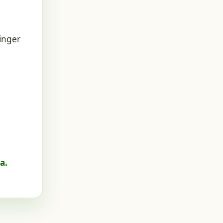
inger
a.